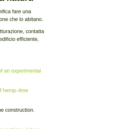
ifica fare una
sone che lo abitano.
utturazione, contatta
dificio efficiente,
of an experimental
 of hemp–lime
me construction.