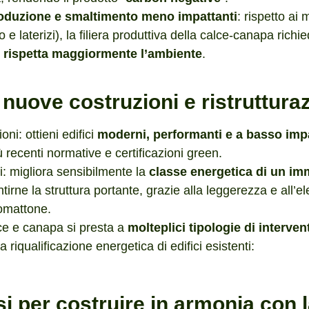
oduzione e smaltimento meno impattanti
: rispetto ai 
 laterizi), la filiera produttiva della calce-canapa richi
e
rispetta maggiormente l’ambiente
.
 nuove costruzioni e ristruttura
ni: ottieni edifici
moderni, performanti e a basso imp
ù recenti normative e certificazioni green.
i: migliora sensibilmente la
classe energetica di un im
irne la struttura portante, grazie alla leggerezza e all’e
iomattone.
lce e canapa si presta a
molteplici tipologie di interven
la riqualificazione energetica di edifici esistenti:
i per costruire in armonia con 