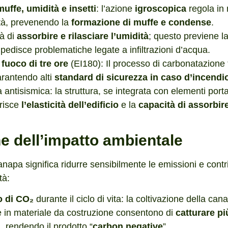
muffe, umidità e insetti
: l’azione
igroscopica
regola in 
dità, prevenendo la
formazione di muffe e condense
.
à di
assorbire e rilasciare l’umidità
; questo previene l
edisce problematiche legate a infiltrazioni d’acqua.
 fuoco di tre ore
(EI180): Il processo di carbonatazione “p
rantendo alti
standard di sicurezza in caso d’incendi
antisismica: la struttura, se integrata con elementi porta
orisce
l’elasticità dell’edificio
e la
capacità di assorbir
ne dell’impatto ambientale
napa significa ridurre sensibilmente le emissioni e contrib
tà:
 di CO₂
durante il ciclo di vita: la coltivazione della ca
 in materiale da costruzione consentono di
catturare p
rendendo il prodotto “
carbon negative
”.