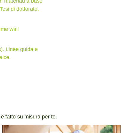
un matériau à base
esi di dottorato,
ime wall
). Linee guida e
alce.
 e fatto su misura per te.