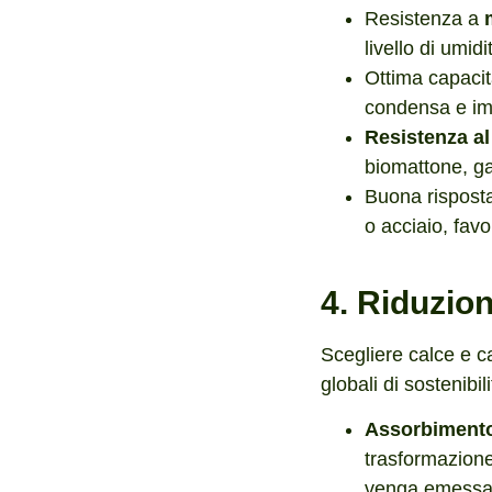
Resistenza a
livello di umi
Ottima capacit
condensa e imp
Resistenza al
biomattone, ga
Buona risposta 
o acciaio, fav
4. Riduzio
Scegliere calce e ca
globali di sostenibili
Assorbimento
trasformazione
venga emessa, 