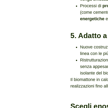
Processi di
pr
(come cemento e
energetiche
5. Adatto a
Nuove costruzio
linea con le pi
Ristrutturazion
senza appesant
isolante del b
Il biomattone in ca
realizzazioni fino al
Scegli enos