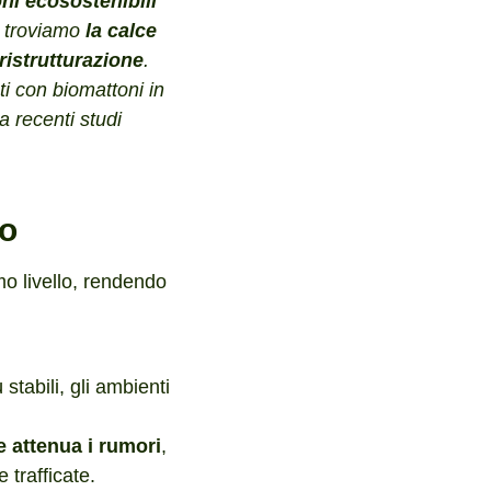
ni ecosostenibili
troviamo
la calce
 ristrutturazione
.
ati con biomattoni in
 recenti studi
co
mo livello, rendendo
stabili, gli ambienti
 attenua i rumori
,
 trafficate.