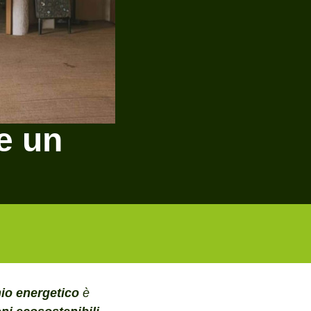
e un
mio energetico
è