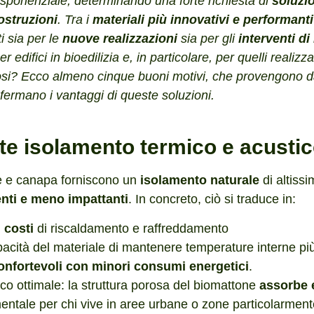
sponenziale, determinando una forte richiesta di
soluzio
ostruzioni
. Tra i
materiali più innovativi e performanti
ti sia per le
nuove realizzazioni
sia per gli
interventi di
edifici in bioedilizia e, in particolare, per quelli realizz
si? Ecco almeno cinque buoni motivi, che provengono da
nfermano i vantaggi di queste soluzioni.
nte isolamento termico e acusti
ce e canapa forniscono un
isolamento naturale
di altissi
ienti e meno impattanti
. In concreto, ciò si traduce in:
 costi
di riscaldamento e raffreddamento
acità del materiale di mantenere temperature interne più 
onfortevoli con minori consumi energetici
.
co ottimale: la struttura porosa del biomattone
assorbe e
entale per chi vive in aree urbane o zone particolarmente