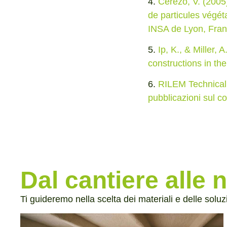
4.
Cerezo, V. (2005
de particules végét
INSA de Lyon, Fran
5.
Ip, K., & Miller,
constructions in th
6.
RILEM Technical 
pubblicazioni sul c
Dal cantiere alle 
Ti guideremo nella scelta dei materiali e delle soluz