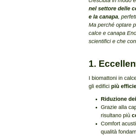
cresciuta in modo e
nel settore delle c
e la canapa
, perfet
Ma perché optare per 
calce e canapa Eno
scientifici e che co
1. Eccelle
I biomattoni in cal
gli edifici
più effic
Riduzione dei
Grazie alla cap
risultano più
c
Comfort acusti
qualità fondam