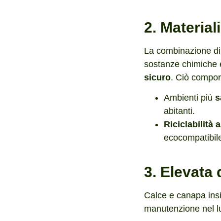
2. Material
La combinazione di
sostanze chimiche e
sicuro
. Ciò compor
Ambienti più
s
abitanti.
Riciclabilità a
ecocompatibil
3. Elevata 
Calce e canapa in
manutenzione nel lu