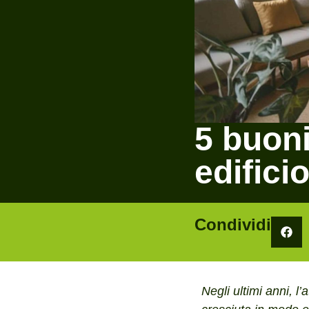
5 buoni
edifici
Condividi
Negli ultimi anni, l