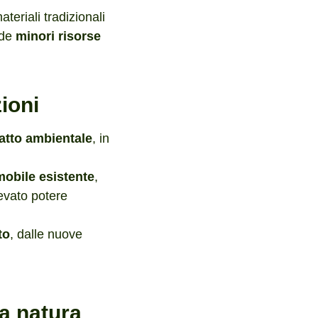
materiali tradizionali
ede
minori risorse
zioni
atto ambientale
, in
mobile esistente
,
levato potere
to
, dalle nuove
la natura