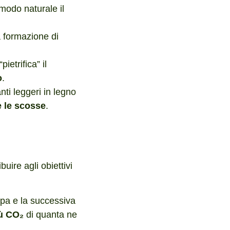
modo naturale il
a formazione di
ietrifica” il
o
.
nti leggeri in legno
e le scosse
.
uire agli obiettivi
napa e la successiva
iù CO₂
di quanta ne