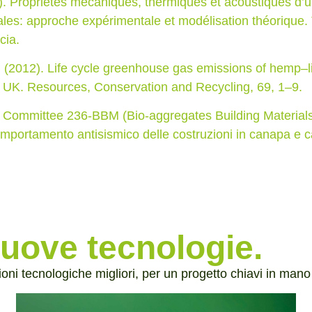
). Propriétés mécaniques, thermiques et acoustiques d’
ales: approche expérimentale et modélisation théorique. T
cia.
 A. (2012). Life cycle greenhouse gas emissions of hemp–l
e UK. Resources, Conservation and Recycling, 69, 1–9.
Committee 236-BBM (Bio-aggregates Building Materials
omportamento antisismico delle costruzioni in canapa e c
nuove tecnologie.
ioni tecnologiche migliori, per un progetto chiavi in mano