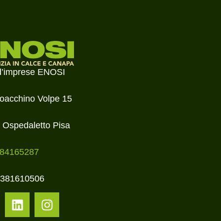
d’imprese ENOSI
ioacchino Volpe 15
 Ospedaletto Pisa
84165287
02381610506