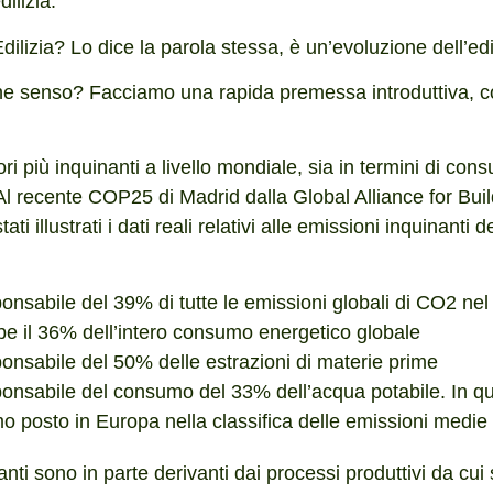
ilizia.
ilizia? Lo dice la parola stessa, è un’evoluzione dell’edil
e senso? Facciamo una rapida premessa introduttiva, cos
ttori più inquinanti a livello mondiale, sia in termini di con
Al recente COP25 di Madrid dalla Global Alliance for Bui
ti illustrati i dati reali relativi alle emissioni inquinanti d
esponsabile del 39% di tutte le emissioni globali di CO2 n
orbe il 36% dell’intero consumo energetico globale
esponsabile del 50% delle estrazioni di materie prime
esponsabile del consumo del 33% dell’acqua potabile. In q
rimo posto in Europa nella classifica delle emissioni medie
nti sono in parte derivanti dai processi produttivi da cui 