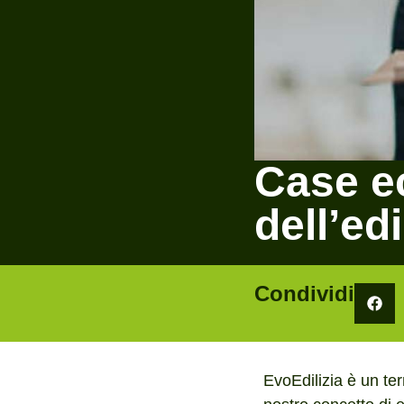
Case e
dell’edi
Condividi
EvoEdilizia è un ter