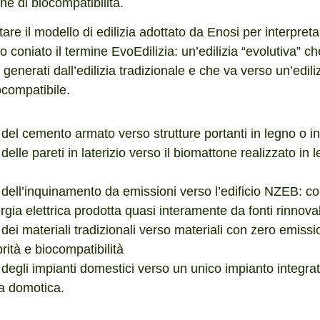
che di biocompatibilità.
tare il modello di edilizia adottato da Enosi per interpret
 coniato il termine EvoEdilizia: un’edilizia “evolutiva” che
generati dall’edilizia tradizionale e che va verso un’ediliz
ocompatibile.
del cemento armato verso strutture portanti in legno o in
elle pareti in laterizio verso il biomattone realizzato in
.
dell’inquinamento da emissioni verso l’edificio NZEB: con
gia elettrica prodotta quasi interamente da fonti rinnovab
dei materiali tradizionali verso materiali con zero emiss
ità e biocompatibilità
degli impianti domestici verso un unico impianto integrat
a domotica.