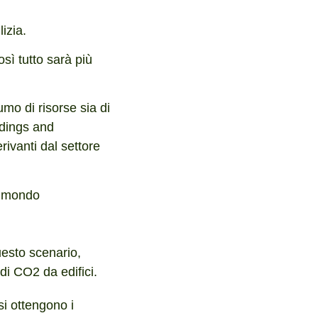
izia.
ì tutto sarà più
sumo di risorse sia di
ldings and
erivanti dal settore
el mondo
uesto scenario,
 di CO2 da edifici.
si ottengono i