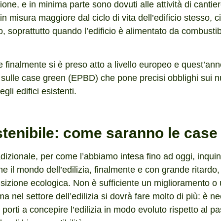
ione, e in minima parte sono dovuti alle attività di cantie
in misura maggiore dal ciclo di vita dell’edificio stesso, c
 soprattutto quando l’edificio è alimentato da combustibil
e finalmente si è preso atto a livello europeo e quest’an
 sulle case green (EPBD) che pone precisi obblighi sui nu
li edifici esistenti.
stenibile: come saranno le case
radizionale, per come l’abbiamo intesa fino ad oggi, inqui
e il mondo dell’edilizia, finalmente e con grande ritardo,
nsizione ecologica. Non è sufficiente un miglioramento 
a nel settore dell’edilizia si dovrà fare molto di più: è 
porti a concepire l’edilizia in modo evoluto rispetto al pa